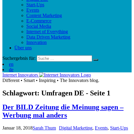
Start-Ups
Events
Content Marketing
E-Commerce
Social Media
Internet of Everything
Data Driven Marketing
Innovation
Über uns
Suchergebnis für:
en
de
Internet Innovators
Different
•
Smart
•
Inspiring
•
The Innovators blog.
Schlagwort: Umfragen
DE
- Seite 1
Der BILD Zeitung die Meinung sagen –
Werbung mal anders
Januar 18, 2018
Sarah Thum
Digital Marketing
,
Events
,
Start-Ups