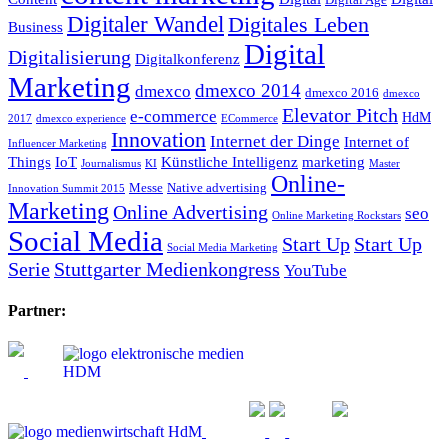
Digitaler Wandel
Digitales Leben
Business
Digital
Digitalisierung
Digitalkonferenz
Marketing
dmexco 2014
dmexco
dmexco 2016
dmexco
Elevator Pitch
e-commerce
HdM
2017
dmexco experience
ECommerce
Innovation
Internet der Dinge
Internet of
Influencer Marketing
Things
IoT
Künstliche Intelligenz
marketing
Journalismus
KI
Master
Online-
Messe
Native advertising
Innovation Summit 2015
Marketing
Online Advertising
seo
Online Marketing Rockstars
Social Media
Start Up
Start Up
Social Media Marketing
Serie
Stuttgarter Medienkongress
YouTube
Partner: