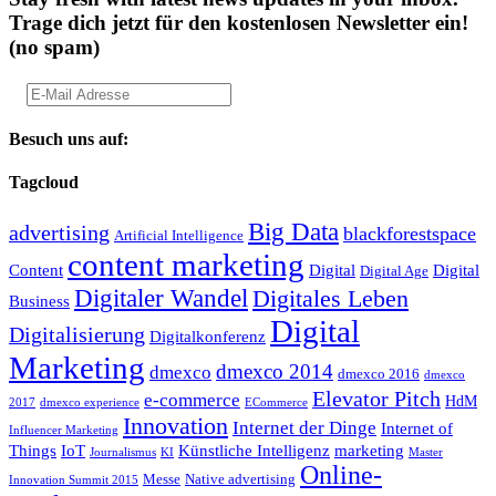
Trage dich jetzt für den kostenlosen Newsletter ein!
(no spam)
Besuch uns auf:
Tagcloud
Big Data
advertising
blackforestspace
Artificial Intelligence
content marketing
Content
Digital
Digital
Digital Age
Digitaler Wandel
Digitales Leben
Business
Digital
Digitalisierung
Digitalkonferenz
Marketing
dmexco 2014
dmexco
dmexco 2016
dmexco
Elevator Pitch
e-commerce
HdM
2017
dmexco experience
ECommerce
Innovation
Internet der Dinge
Internet of
Influencer Marketing
Things
IoT
Künstliche Intelligenz
marketing
Journalismus
KI
Master
Online-
Messe
Native advertising
Innovation Summit 2015