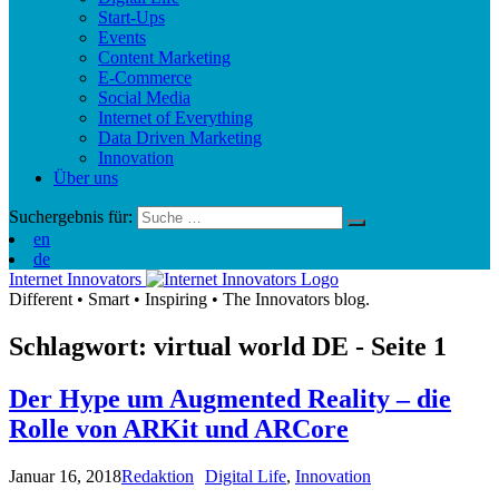
Start-Ups
Events
Content Marketing
E-Commerce
Social Media
Internet of Everything
Data Driven Marketing
Innovation
Über uns
Suchergebnis für:
en
de
Internet Innovators
Different
•
Smart
•
Inspiring
•
The Innovators blog.
Schlagwort: virtual world
DE
- Seite 1
Der Hype um Augmented Reality – die
Rolle von ARKit und ARCore
Januar 16, 2018
Redaktion
Digital Life
,
Innovation