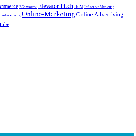
Elevator Pitch
ommerce
HdM
ECommerce
Influencer Marketing
Online-Marketing
Online Advertising
e advertising
Tube