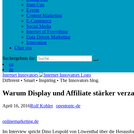
Start-Ups
Events
Content Marketing
E-Commerce
Social Media
Internet of Everything
Data Driven Marketing
Innovation
Über uns
Suchergebnis für:
en
de
Internet Innovators
Different
•
Smart
•
Inspiring
•
The Innovators blog.
Warum Display und Affiliate stärker verz
April 16, 2016
Rolf Kohler
opentopic-de
onlinemarketing.de
Im Interview spricht Dino Leupold von Löwenthal über die Herausfor