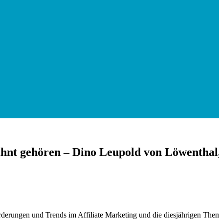
ahnt gehören – Dino Leupold von Löwenthal,
derungen und Trends im Affiliate Marketing und die diesjährigen Them