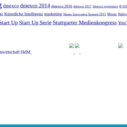
g
dmexco 2014
dmexco
e-c
dmexco 2016
dmexco 2017
dmexco experience
Künstliche Intelligenz
marketing
Messe
Nativ
KI
Master Innovation Summit 2015
Start Up
Start Up Serie
Stuttgarter Medienkongress
You