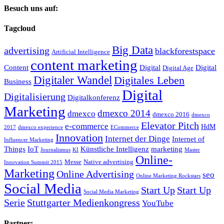
Besuch uns auf:
Tagcloud
Big Data
advertising
blackforestspace
Artificial Intelligence
content marketing
Content
Digital
Digital
Digital Age
Digitaler Wandel
Digitales Leben
Business
Digital
Digitalisierung
Digitalkonferenz
Marketing
dmexco 2014
dmexco
dmexco 2016
dmexco
Elevator Pitch
e-commerce
HdM
2017
dmexco experience
ECommerce
Innovation
Internet der Dinge
Internet of
Influencer Marketing
Things
IoT
Künstliche Intelligenz
marketing
Journalismus
KI
Master
Online-
Messe
Native advertising
Innovation Summit 2015
Marketing
Online Advertising
seo
Online Marketing Rockstars
Social Media
Start Up
Start Up
Social Media Marketing
Serie
Stuttgarter Medienkongress
YouTube
Partner: