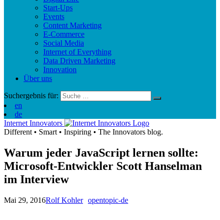
Start-Ups
Events
Content Marketing
E-Commerce
Social Media
Internet of Everything
Data Driven Marketing
Innovation
Über uns
Suchergebnis für:
en
de
Internet Innovators
Different
•
Smart
•
Inspiring
•
The Innovators blog.
Warum jeder JavaScript lernen sollte:
Microsoft-Entwickler Scott Hanselman
im Interview
Mai 29, 2016
Rolf Kohler
opentopic-de