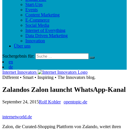
Start-Ups
Events
Content Marketing
E-Commerce
Social Media
Internet of Everything
Data Driven Marketing
Innovation
Über uns
Suchergebnis für:
en
de
Internet Innovators
Different
•
Smart
•
Inspiring
•
The Innovators blog.
Zalandos Zalon launcht WhatsApp-Kanal
September 24, 2015
Rolf Kohler
opentopic-de
internetworld.de
Zalon, die Curated-Shopping Plattform von Zalando, weitet ihren