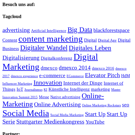
Besuch uns auf:
Tagcloud
Big Data
advertising
blackforestspace
Artificial Intelligence
content marketing
Content
Digital
Digital
Digital Age
Digitaler Wandel
Digitales Leben
Business
Digital
Digitalisierung
Digitalkonferenz
Marketing
dmexco 2014
dmexco
dmexco 2016
dmexco
Elevator Pitch
e-commerce
HdM
2017
dmexco experience
ECommerce
Innovation
Internet der Dinge
Internet of
Influencer Marketing
Things
IoT
Künstliche Intelligenz
marketing
Journalismus
KI
Master
Online-
Messe
Native advertising
Innovation Summit 2015
Marketing
Online Advertising
seo
Online Marketing Rockstars
Social Media
Start Up
Start Up
Social Media Marketing
Serie
Stuttgarter Medienkongress
YouTube
Partner: