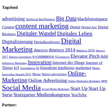
Tagcloud
Big Data
advertising
blackforestspace
Artificial Intelligence
content marketing
Content
Digital
Digital
Digital Age
Digitaler Wandel
Digitales Leben
Business
Digital
Digitalisierung
Digitalkonferenz
Marketing
dmexco 2014
dmexco
dmexco 2016
dmexco
Elevator Pitch
e-commerce
HdM
2017
dmexco experience
ECommerce
Innovation
Internet der Dinge
Internet of
Influencer Marketing
Things
IoT
Künstliche Intelligenz
marketing
Journalismus
KI
Master
Online-
Messe
Native advertising
Innovation Summit 2015
Marketing
Online Advertising
seo
Online Marketing Rockstars
Social Media
Start Up
Start Up
Social Media Marketing
Serie
Stuttgarter Medienkongress
YouTube
Partner: