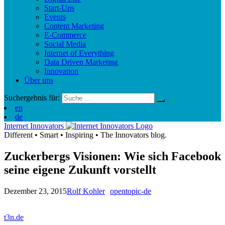
Start-Ups
Events
Content Marketing
E-Commerce
Social Media
Internet of Everything
Data Driven Marketing
Innovation
Über uns
Suchergebnis für:
en
de
Internet Innovators
Different
•
Smart
•
Inspiring
•
The Innovators blog.
Zuckerbergs Visionen: Wie sich Facebook
seine eigene Zukunft vorstellt
Dezember 23, 2015
Rolf Kohler
opentopic-de
t3n.de