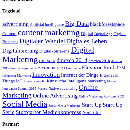
Tagcloud
Big Data
advertising
blackforestspace
Artificial Intelligence
content marketing
Content
Digital
Digital
Digital Age
Digitaler Wandel
Digitales Leben
Business
Digital
Digitalisierung
Digitalkonferenz
Marketing
dmexco 2014
dmexco
dmexco 2016
dmexco
Elevator Pitch
e-commerce
HdM
2017
dmexco experience
ECommerce
Innovation
Internet der Dinge
Internet of
Influencer Marketing
Things
IoT
Künstliche Intelligenz
marketing
Journalismus
KI
Master
Online-
Messe
Native advertising
Innovation Summit 2015
Marketing
Online Advertising
seo
Online Marketing Rockstars
Social Media
Start Up
Start Up
Social Media Marketing
Serie
Stuttgarter Medienkongress
YouTube
Partner: