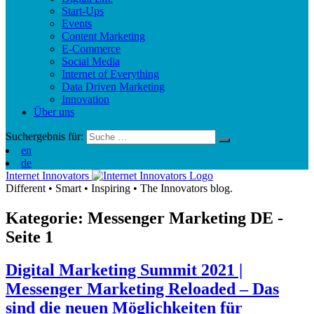
Start-Ups
Events
Content Marketing
E-Commerce
Social Media
Internet of Everything
Data Driven Marketing
Innovation
Über uns
Suchergebnis für:
en
de
Internet Innovators
Different
•
Smart
•
Inspiring
•
The Innovators blog.
Kategorie: Messenger Marketing
DE
-
Seite 1
Digital Marketing Summit 2021 |
Messenger Marketing Reloaded – Das
sind die neuen Möglichkeiten für