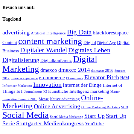
Besuch uns auf:
Tagcloud
Big Data
advertising
blackforestspace
Artificial Intelligence
content marketing
Content
Digital
Digital
Digital Age
Digitaler Wandel
Digitales Leben
Business
Digital
Digitalisierung
Digitalkonferenz
Marketing
dmexco 2014
dmexco
dmexco 2016
dmexco
Elevator Pitch
e-commerce
HdM
2017
dmexco experience
ECommerce
Innovation
Internet der Dinge
Internet of
Influencer Marketing
Things
IoT
Künstliche Intelligenz
marketing
Journalismus
KI
Master
Online-
Messe
Native advertising
Innovation Summit 2015
Marketing
Online Advertising
seo
Online Marketing Rockstars
Social Media
Start Up
Start Up
Social Media Marketing
Serie
Stuttgarter Medienkongress
YouTube