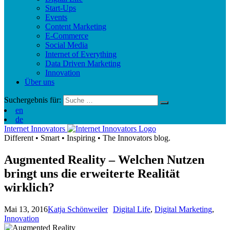
Start-Ups
Events
Content Marketing
E-Commerce
Social Media
Internet of Everything
Data Driven Marketing
Innovation
Über uns
Suchergebnis für:
en
de
Internet Innovators
Different
•
Smart
•
Inspiring
•
The Innovators blog.
Augmented Reality – Welchen Nutzen
bringt uns die erweiterte Realität
wirklich?
Mai 13, 2016
Katja Schönweiler
Digital Life
,
Digital Marketing
,
Innovation