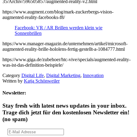
35/Archiv/596505857/augmented-reality-v2.html
https://www.augment.com/blog/mark-zuckerbergs-vision-
augmented-reality-facebooks-f8/
Facebook: VR / AR Brillen werden klein wie
Sonnenbrillen
https://www.manager-magazin.de/unternehmen/artikel/microsoft-
augmented-reality-brille-hololens-fertig-gestellt-a-1084777.html
https://www.giga.de/zubehoer/htc-vive/specials/augmented-reality-
was-ist-das-definition-beispiele/
Category
Digital Life
,
Digital Marketing
,
Innovation
Written by
Katja Schönweiler
Newsletter:
Stay fresh with latest news updates in your inbox.
Trage dich jetzt für den kostenlosen Newsletter ein!
(no spam)