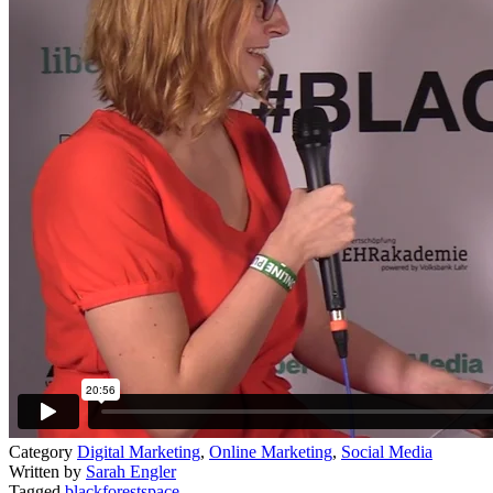
Category
Digital Marketing
,
Online Marketing
,
Social Media
Written by
Sarah Engler
Tagged
blackforestspace