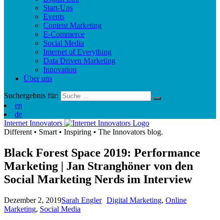
Start-Ups
Events
Content Marketing
E-Commerce
Social Media
Internet of Everything
Data Driven Marketing
Innovation
Über uns
Suchergebnis für:
en
de
Internet Innovators
Different
•
Smart
•
Inspiring
•
The Innovators blog.
Black Forest Space 2019: Performance
Marketing | Jan Stranghöner von den
Social Marketing Nerds im Interview
Dezember 2, 2019
Sarah Engler
Digital Marketing
,
Online
Marketing
,
Social Media