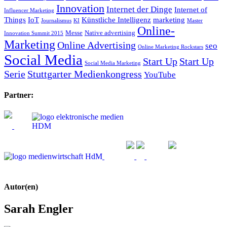
Innovation
Internet der Dinge
Internet of
Influencer Marketing
Things
IoT
Künstliche Intelligenz
marketing
Journalismus
KI
Master
Online-
Messe
Native advertising
Innovation Summit 2015
Marketing
Online Advertising
seo
Online Marketing Rockstars
Social Media
Start Up
Start Up
Social Media Marketing
Serie
Stuttgarter Medienkongress
YouTube
Partner:
Autor(en)
Sarah Engler