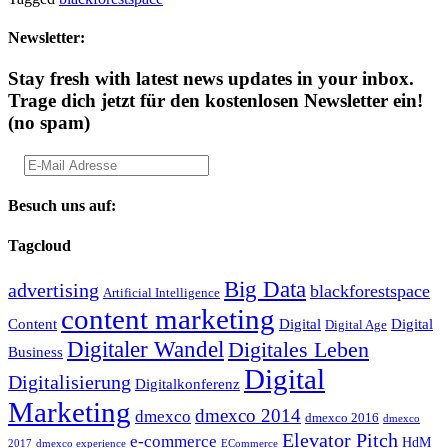
Newsletter:
Stay fresh with latest news updates in your inbox.
Trage dich jetzt für den kostenlosen Newsletter ein!
(no spam)
Besuch uns auf:
Tagcloud
Big Data
advertising
blackforestspace
Artificial Intelligence
content marketing
Content
Digital
Digital
Digital Age
Digitaler Wandel
Digitales Leben
Business
Digital
Digitalisierung
Digitalkonferenz
Marketing
dmexco 2014
dmexco
dmexco 2016
dmexco
Elevator Pitch
e-commerce
HdM
2017
dmexco experience
ECommerce