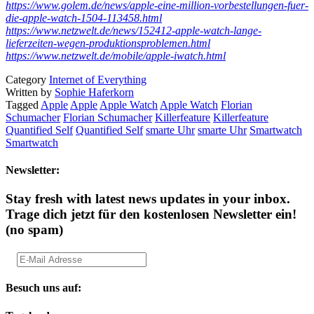
https://www.golem.de/news/apple-eine-million-vorbestellungen-fuer-
die-apple-watch-1504-113458.html
https://www.netzwelt.de/news/152412-apple-watch-lange-
lieferzeiten-wegen-produktionsproblemen.html
https://www.netzwelt.de/mobile/apple-iwatch.html
Category
Internet of Everything
Written by
Sophie Haferkorn
Tagged
Apple
Apple
Apple Watch
Apple Watch
Florian
Schumacher
Florian Schumacher
Killerfeature
Killerfeature
Quantified Self
Quantified Self
smarte Uhr
smarte Uhr
Smartwatch
Smartwatch
Newsletter:
Stay fresh with latest news updates in your inbox.
Trage dich jetzt für den kostenlosen Newsletter ein!
(no spam)
Besuch uns auf: