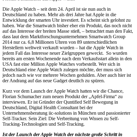
Die Apple Watch – seit dem 24. April ist sie nun auch in
Deutschland zu haben. Mehr als drei Jahre hat Apple in die
Entwicklung der smarten Uhr investiert. Es scheint sich gelohnt zu
haben. War die Smartwatch bisher eher ein Produkt, das noch nicht
auf das Interesse der breiten Masse stieß, – betrachtet man den Fakt,
dass laut dem Marktforschungsunternehmen Smartwatch Group
2014 nur ca. 6,8 Millionen Uhren von 89 unterschiedlichen
Herstellern weltweit verkauft wurden – hat die Apple Watch in
jedem Fall das Interesse neuer Zielgruppen geweckt. So wurden
bereits am ersten Wochenende nach dem Verkaufsstart allein in den
USA fast eine Million Apple Watches vorbestellt. Wer sich in
Deutschland eine Apple Watch zulegen möchte, der muss sich
jedoch nach wie vor mehrere Wochen gedulden. Aber auch hier ist
der Andrang auf das neue Gadget deutlich zu spüren.
Kurz vor dem Launch der Apple Watch hatten wir die Chance,
Florian Schumacher zum neuen Produkt der „Apfel-Firma“ zu
interviewen. Er ist Gründer der Quntified Self Bewegung in
Deutschland, Digital Health Consultant bei der
Unternehmensberatung iic-solutions in München und passionierter
Self-Tracker. Sein Ziel: Die Verbreitung von Wissen zu Self-
Tracking-Technologien und Self-Tracking.
Ist der Launch der Apple Watch der nächste große Schritt in