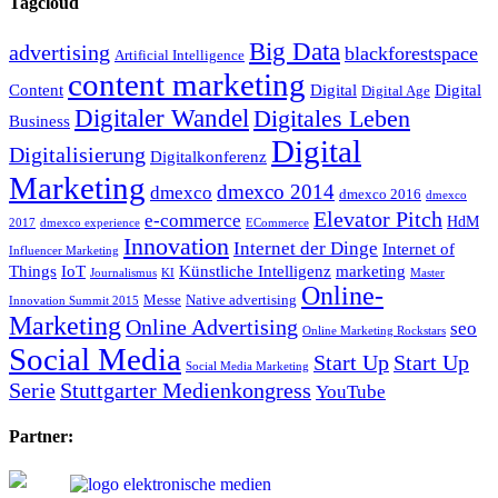
Tagcloud
Big Data
advertising
blackforestspace
Artificial Intelligence
content marketing
Content
Digital
Digital
Digital Age
Digitaler Wandel
Digitales Leben
Business
Digital
Digitalisierung
Digitalkonferenz
Marketing
dmexco 2014
dmexco
dmexco 2016
dmexco
Elevator Pitch
e-commerce
HdM
2017
dmexco experience
ECommerce
Innovation
Internet der Dinge
Internet of
Influencer Marketing
Things
IoT
Künstliche Intelligenz
marketing
Journalismus
KI
Master
Online-
Messe
Native advertising
Innovation Summit 2015
Marketing
Online Advertising
seo
Online Marketing Rockstars
Social Media
Start Up
Start Up
Social Media Marketing
Serie
Stuttgarter Medienkongress
YouTube
Partner: