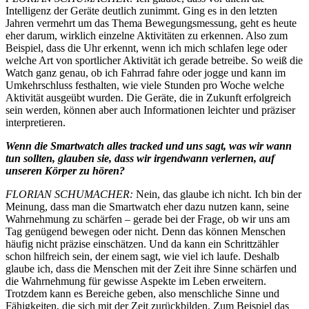
Intelligenz der Geräte deutlich zunimmt. Ging es in den letzten
Jahren vermehrt um das Thema Bewegungsmessung, geht es heute
eher darum, wirklich einzelne Aktivitäten zu erkennen. Also zum
Beispiel, dass die Uhr erkennt, wenn ich mich schlafen lege oder
welche Art von sportlicher Aktivität ich gerade betreibe. So weiß die
Watch ganz genau, ob ich Fahrrad fahre oder jogge und kann im
Umkehrschluss festhalten, wie viele Stunden pro Woche welche
Aktivität ausgeübt wurden. Die Geräte, die in Zukunft erfolgreich
sein werden, können aber auch Informationen leichter und präziser
interpretieren.
Wenn die Smartwatch alles tracked und uns sagt, was wir wann
tun sollten, glauben sie, dass wir irgendwann verlernen, auf
unseren Körper zu hören?
FLORIAN SCHUMACHER:
Nein, das glaube ich nicht. Ich bin der
Meinung, dass man die Smartwatch eher dazu nutzen kann, seine
Wahrnehmung zu schärfen – gerade bei der Frage, ob wir uns am
Tag genügend bewegen oder nicht. Denn das können Menschen
häufig nicht präzise einschätzen. Und da kann ein Schrittzähler
schon hilfreich sein, der einem sagt, wie viel ich laufe. Deshalb
glaube ich, dass die Menschen mit der Zeit ihre Sinne schärfen und
die Wahrnehmung für gewisse Aspekte im Leben erweitern.
Trotzdem kann es Bereiche geben, also menschliche Sinne und
Fähigkeiten, die sich mit der Zeit zurückbilden. Zum Beispiel das