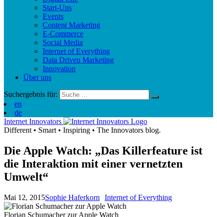
Start-Ups
Events
Content Marketing
E-Commerce
Social Media
Internet of Everything
Data Driven Marketing
Innovation
Über uns
Suchergebnis für:
en
de
Internet Innovators
Different
•
Smart
•
Inspiring
•
The Innovators blog.
Die Apple Watch: „Das Killerfeature ist
die Interaktion mit einer vernetzten
Umwelt“
Mai 12, 2015
Sophie Haferkorn
Internet of Everything
Florian Schumacher zur Apple Watch