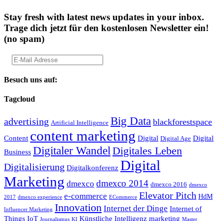
Stay fresh with latest news updates in your inbox.
Trage dich jetzt für den kostenlosen Newsletter ein!
(no spam)
Besuch uns auf:
Tagcloud
Big Data
advertising
blackforestspace
Artificial Intelligence
content marketing
Content
Digital
Digital
Digital Age
Digitaler Wandel
Digitales Leben
Business
Digital
Digitalisierung
Digitalkonferenz
Marketing
dmexco 2014
dmexco
dmexco 2016
dmexco
Elevator Pitch
e-commerce
HdM
2017
dmexco experience
ECommerce
Innovation
Internet der Dinge
Internet of
Influencer Marketing
Things
IoT
Künstliche Intelligenz
marketing
Journalismus
KI
Master