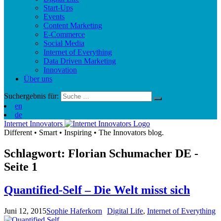
Start-Ups
Events
Content Marketing
E-Commerce
Social Media
Internet of Everything
Data Driven Marketing
Innovation
Über uns
Suchergebnis für:
en
de
Internet Innovators
Different
•
Smart
•
Inspiring
•
The Innovators blog.
Schlagwort: Florian Schumacher
DE
-
Seite 1
Quantified-Self – Die Welt misst sich
Juni 12, 2015
Sophie Haferkorn
Digital Life
,
Internet of Everything