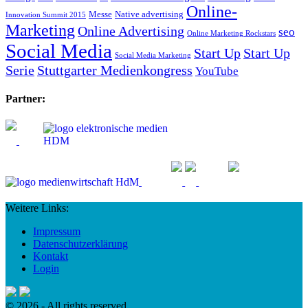
Online-
Messe
Native advertising
Innovation Summit 2015
Marketing
Online Advertising
seo
Online Marketing Rockstars
Social Media
Start Up
Start Up
Social Media Marketing
Serie
Stuttgarter Medienkongress
YouTube
Partner:
Weitere Links:
Impressum
Datenschutzerklärung
Kontakt
Login
© 2026 - All rights reserved