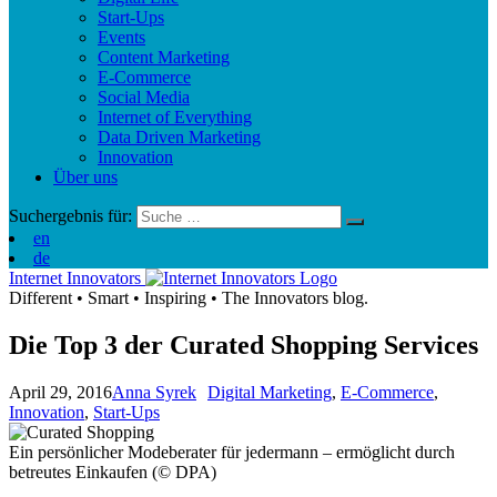
Start-Ups
Events
Content Marketing
E-Commerce
Social Media
Internet of Everything
Data Driven Marketing
Innovation
Über uns
Suchergebnis für:
en
de
Internet Innovators
Different
•
Smart
•
Inspiring
•
The Innovators blog.
Die Top 3 der Curated Shopping Services
April 29, 2016
Anna Syrek
Digital Marketing
,
E-Commerce
,
Innovation
,
Start-Ups
Ein persönlicher Modeberater für jedermann – ermöglicht durch
betreutes Einkaufen (© DPA)