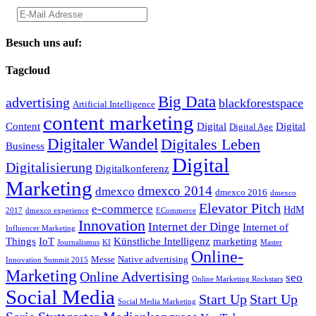
Besuch uns auf:
Tagcloud
Big Data
advertising
blackforestspace
Artificial Intelligence
content marketing
Content
Digital
Digital
Digital Age
Digitaler Wandel
Digitales Leben
Business
Digital
Digitalisierung
Digitalkonferenz
Marketing
dmexco 2014
dmexco
dmexco 2016
dmexco
Elevator Pitch
e-commerce
HdM
2017
dmexco experience
ECommerce
Innovation
Internet der Dinge
Internet of
Influencer Marketing
Things
IoT
Künstliche Intelligenz
marketing
Journalismus
KI
Master
Online-
Messe
Native advertising
Innovation Summit 2015
Marketing
Online Advertising
seo
Online Marketing Rockstars
Social Media
Start Up
Start Up
Social Media Marketing