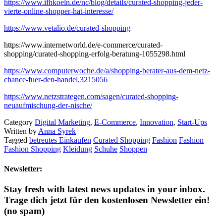
https://www.ifhkoeln.de/nc/blog/details/curated-shopping-jeder-
vierte-online-shopper-hat-interesse/
https://www.vetalio.de/curated-shopping
https://www.internetworld.de/e-commerce/curated-
shopping/curated-shopping-erfolg-beratung-1055298.html
https://www.computerwoche.de/a/shopping-berater-aus-dem-netz-
chance-fuer-den-handel,3215056
https://www.netzstrategen.com/sagen/curated-shopping-
neuaufmischung-der-nische/
Category
Digital Marketing
,
E-Commerce
,
Innovation
,
Start-Ups
Written by
Anna Syrek
Tagged
betreutes Einkaufen
Curated Shopping
Fashion
Fashion
Fashion Shopping
Kleidung
Schuhe
Shoppen
Newsletter:
Stay fresh with latest news updates in your inbox.
Trage dich jetzt für den kostenlosen Newsletter ein!
(no spam)