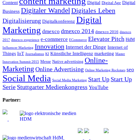
content marketing
Content
Digital
Digital
Digital Age
Digitaler Wandel
Digitales Leben
Business
Digital
Digitalisierung
Digitalkonferenz
Marketing
dmexco 2014
dmexco
dmexco 2016
dmexco
Elevator Pitch
e-commerce
HdM
2017
dmexco experience
ECommerce
Innovation
Internet der Dinge
Internet of
Influencer Marketing
Things
IoT
Künstliche Intelligenz
marketing
Journalismus
KI
Master
Online-
Messe
Native advertising
Innovation Summit 2015
Marketing
Online Advertising
seo
Online Marketing Rockstars
Social Media
Start Up
Start Up
Social Media Marketing
Serie
Stuttgarter Medienkongress
YouTube
Partner: