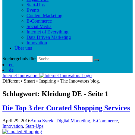
Start-Ups
Events
Content Marketing
E-Commerce
Social Media
Internet of Everything
Data Driven Marketing
Innovation
Über uns
Suchergebnis für:
en
de
Internet Innovators
Different
•
Smart
•
Inspiring
•
The Innovators blog.
Schlagwort: Kleidung
DE
- Seite 1
Die Top 3 der Curated Shopping Services
April 29, 2016
Anna Syrek
Digital Marketing
,
E-Commerce
,
Innovation
,
Start-Ups