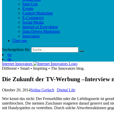
Start-Ups
Events
Content Marketing
E-Commerce
Social Media
Internet of Everything
Data Driven Marketing
Innovation
Über uns
Suchergebnis für:
en
de
Internet Innovators
Different
•
Smart
•
Inspiring
•
The Innovators blog.
Die Zukunft der TV-Werbung –Interview m
Oktober 20, 2014
Selina Gerlach
Digital Life
Wer kennt das nicht: Der Fernsehfilm oder die Lieblingsserie ist ge
unterbrochen. Die meisten Zuschauer reagieren darauf genervt und n
mit Handyspielen zu vertreiben. Durch solche Abwehrreaktionen geg