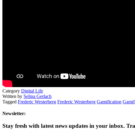
Category
Digital Life
Written by
Selina Gerlach
Tagged
Frederic Westerberg
Frederic Westerberg
Gamification
Gamifi
Newsletter:
Stay fresh with latest news updates in your inbox.
Tra