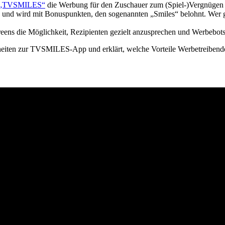
„TVSMILES“
die Werbung für den Zuschauer zum (Spiel-)Vergnügen m
 und wird mit Bonuspunkten, den sogenannten „Smiles“ belohnt. Wer 
eens die Möglichkeit, Rezipienten gezielt anzusprechen und Werbebots
lheiten zur TVSMILES-App und erklärt, welche Vorteile Werbetreiben