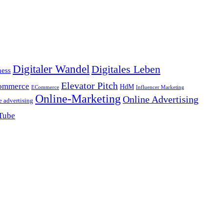
Digitaler Wandel
Digitales Leben
ness
Elevator Pitch
ommerce
HdM
ECommerce
Influencer Marketing
Online-Marketing
Online Advertising
e advertising
Tube