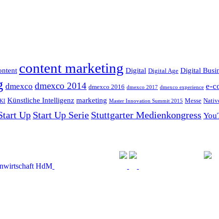
content marketing
ntent
Digital
Digital Busi
Digital Age
g
dmexco 2014
dmexco
e-c
dmexco 2016
dmexco 2017
dmexco experience
Künstliche Intelligenz
marketing
Messe
Nativ
KI
Master Innovation Summit 2015
Start Up
Start Up Serie
Stuttgarter Medienkongress
You