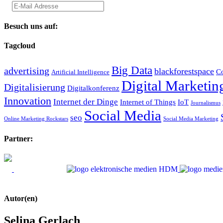
Besuch uns auf:
Tagcloud
Big Data
advertising
blackforestspace
Co
Artificial Intelligence
Digital Marketin
Digitalisierung
Digitalkonferenz
Innovation
Internet der Dinge
Internet of Things
IoT
Journalismus
Social Media
seo
Online Marketing Rockstars
Social Media Marketing
Partner:
Autor(en)
Selina Gerlach