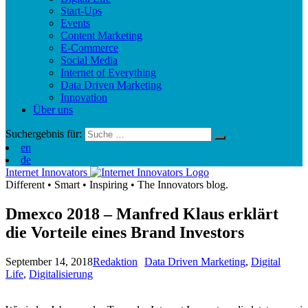
Start-Ups
Events
Content Marketing
E-Commerce
Social Media
Internet of Everything
Data Driven Marketing
Innovation
Über uns
Suchergebnis für:
en
de
Internet Innovators
Different
•
Smart
•
Inspiring
•
The Innovators blog.
Dmexco 2018 – Manfred Klaus erklärt
die Vorteile eines Brand Investors
September 14, 2018
Redaktion
Data Driven Marketing
,
Digital
Life
,
Digitalisierung