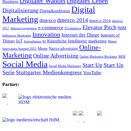
Digitaler Wandel
Digitales Leben
Business
Digital
Digitalisierung
Digitalkonferenz
Marketing
dmexco 2014
dmexco
dmexco 2016
dmexco
Elevator Pitch
e-commerce
HdM
2017
dmexco experience
ECommerce
Innovation
Internet der Dinge
Internet of
Influencer Marketing
Things
IoT
Künstliche Intelligenz
marketing
Journalismus
KI
Master
Online-
Messe
Native advertising
Innovation Summit 2015
Marketing
Online Advertising
seo
Online Marketing Rockstars
Social Media
Start Up
Start Up
Social Media Marketing
Serie
Stuttgarter Medienkongress
YouTube
Partner: