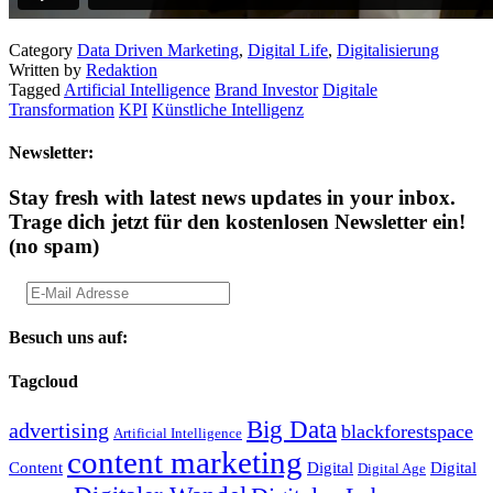
Category
Data Driven Marketing
,
Digital Life
,
Digitalisierung
Written by
Redaktion
Tagged
Artificial Intelligence
Brand Investor
Digitale
Transformation
KPI
Künstliche Intelligenz
Newsletter:
Stay fresh with latest news updates in your inbox.
Trage dich jetzt für den kostenlosen Newsletter ein!
(no spam)
Besuch uns auf:
Tagcloud
Big Data
advertising
blackforestspace
Artificial Intelligence
content marketing
Content
Digital
Digital
Digital Age