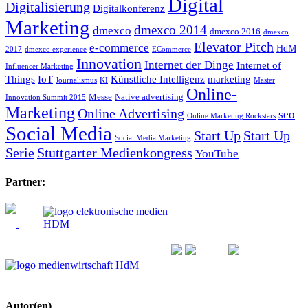
Digital
Digitalisierung
Digitalkonferenz
Marketing
dmexco 2014
dmexco
dmexco 2016
dmexco
Elevator Pitch
e-commerce
HdM
2017
dmexco experience
ECommerce
Innovation
Internet der Dinge
Internet of
Influencer Marketing
Things
IoT
Künstliche Intelligenz
marketing
Journalismus
KI
Master
Online-
Messe
Native advertising
Innovation Summit 2015
Marketing
Online Advertising
seo
Online Marketing Rockstars
Social Media
Start Up
Start Up
Social Media Marketing
Serie
Stuttgarter Medienkongress
YouTube
Partner:
Autor(en)