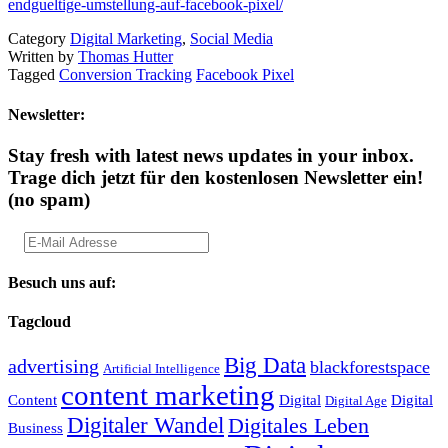
endgueltige-umstellung-auf-facebook-pixel/
Category
Digital Marketing
,
Social Media
Written by
Thomas Hutter
Tagged
Conversion Tracking
Facebook Pixel
Newsletter:
Stay fresh with latest news updates in your inbox.
Trage dich jetzt für den kostenlosen Newsletter ein!
(no spam)
Besuch uns auf:
Tagcloud
Big Data
advertising
blackforestspace
Artificial Intelligence
content marketing
Content
Digital
Digital
Digital Age
Digitaler Wandel
Digitales Leben
Business