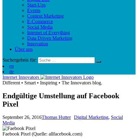
Start-Ups
Events
Content Marketing
E-Commerce
Social Media
Internet of Everything
Data Driven Marketing
Innovation
Über uns
Suchergebnis für:
en
de
Internet Innovators
Different
•
Smart
•
Inspiring
•
The Innovators blog.
Endgültige Umstellung auf Facebook
Pixel
September 26, 2016
Thomas Hutter
Digital Marketing
,
Social
Media
Faebook Pixel (Quelle: allfacebook.com)