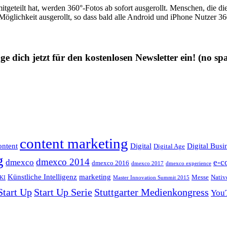
teilt hat, werden 360°-Fotos ab sofort ausgerollt. Menschen, die di
-Möglichkeit ausgerollt, so dass bald alle Android und iPhone Nutzer
ge dich jetzt für den kostenlosen Newsletter ein!
(no sp
content marketing
ntent
Digital
Digital Busi
Digital Age
g
dmexco 2014
dmexco
e-c
dmexco 2016
dmexco 2017
dmexco experience
Künstliche Intelligenz
marketing
Messe
Nativ
KI
Master Innovation Summit 2015
Start Up
Start Up Serie
Stuttgarter Medienkongress
You