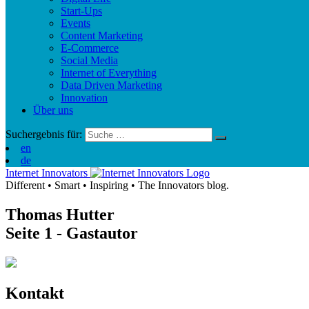
Start-Ups
Events
Content Marketing
E-Commerce
Social Media
Internet of Everything
Data Driven Marketing
Innovation
Über uns
Suchergebnis für:
en
de
Internet Innovators
Different
•
Smart
•
Inspiring
•
The Innovators blog.
Thomas Hutter
Seite 1
- Gastautor
Kontakt