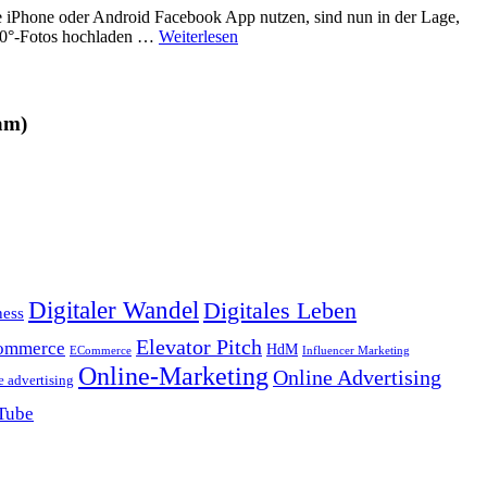
e iPhone oder Android Facebook App nutzen, sind nun in der Lage,
 360°-Fotos hochladen …
Weiterlesen
am)
Digitaler Wandel
Digitales Leben
ness
Elevator Pitch
ommerce
HdM
ECommerce
Influencer Marketing
Online-Marketing
Online Advertising
e advertising
Tube