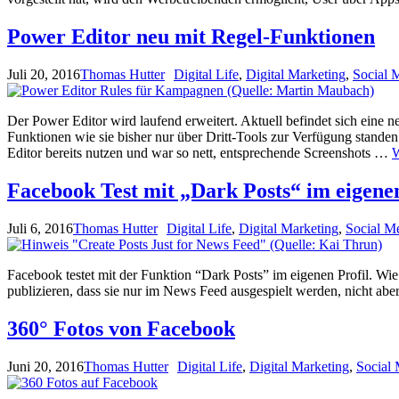
Power Editor neu mit Regel-Funktionen
Juli 20, 2016
Thomas Hutter
Digital Life
,
Digital Marketing
,
Social 
Der Power Editor wird laufend erweitert. Aktuell befindet sich eine 
Funktionen wie sie bisher nur über Dritt-Tools zur Verfügung sta
Editor bereits nutzen und war so nett, entsprechende Screenshots …
W
Facebook Test mit „Dark Posts“ im eigenen
Juli 6, 2016
Thomas Hutter
Digital Life
,
Digital Marketing
,
Social M
Facebook testet mit der Funktion “Dark Posts” im eigenen Profil. Wi
publizieren, dass sie nur im News Feed ausgespielt werden, nicht ab
360° Fotos von Facebook
Juni 20, 2016
Thomas Hutter
Digital Life
,
Digital Marketing
,
Social