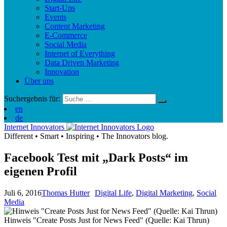
Start-Ups
Events
Content Marketing
E-Commerce
Social Media
Internet of Everything
Data Driven Marketing
Innovation
Über uns
Suchergebnis für:
en
de
Internet Innovators
Different
•
Smart
•
Inspiring
•
The Innovators blog.
Facebook Test mit „Dark Posts“ im
eigenen Profil
Juli 6, 2016
Thomas Hutter
Digital Life
,
Digital Marketing
,
Social
Media
Hinweis "Create Posts Just for News Feed" (Quelle: Kai Thrun)