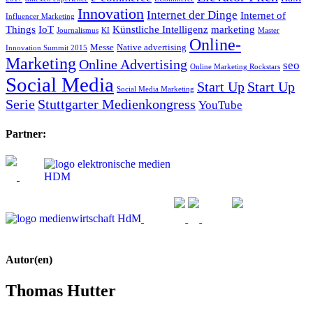
Innovation
Internet der Dinge
Internet of
Influencer Marketing
Things
IoT
Künstliche Intelligenz
marketing
Journalismus
KI
Master
Online-
Messe
Native advertising
Innovation Summit 2015
Marketing
Online Advertising
seo
Online Marketing Rockstars
Social Media
Start Up
Start Up
Social Media Marketing
Serie
Stuttgarter Medienkongress
YouTube
Partner:
Autor(en)
Thomas Hutter