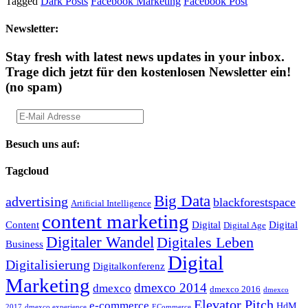
Tagged
Dark Posts
Facebook Marketing
Facebook Post
Newsletter:
Stay fresh with latest news updates in your inbox.
Trage dich jetzt für den kostenlosen Newsletter ein!
(no spam)
Besuch uns auf:
Tagcloud
Big Data
advertising
blackforestspace
Artificial Intelligence
content marketing
Content
Digital
Digital
Digital Age
Digitaler Wandel
Digitales Leben
Business
Digital
Digitalisierung
Digitalkonferenz
Marketing
dmexco 2014
dmexco
dmexco 2016
dmexco
Elevator Pitch
e-commerce
HdM
2017
dmexco experience
ECommerce