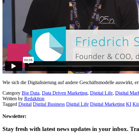
Wie sich die Digitalisierung auf andere Geschäftsmodelle auswirkt, e
Category
Big Data
,
Data Driven Marketing
,
Digital Life
,
Digital Mar
Written by
Redaktion
Tagged
Digital
Digital Business
Digital Life
Digital Marketing
KI
Kün
Newsletter:
Stay fresh with latest news updates in your inbox.
Tra