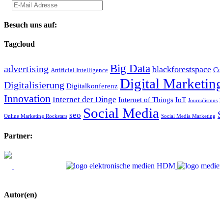
Besuch uns auf:
Tagcloud
Big Data
advertising
blackforestspace
Co
Artificial Intelligence
Digital Marketin
Digitalisierung
Digitalkonferenz
Innovation
Internet der Dinge
Internet of Things
IoT
Journalismus
Social Media
seo
Online Marketing Rockstars
Social Media Marketing
Partner:
Autor(en)