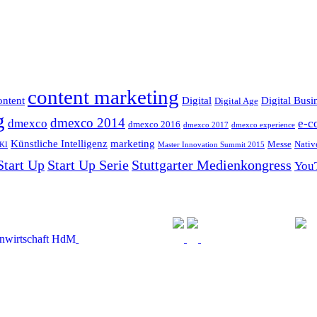
content marketing
ntent
Digital
Digital Busi
Digital Age
g
dmexco 2014
dmexco
e-c
dmexco 2016
dmexco 2017
dmexco experience
Künstliche Intelligenz
marketing
Messe
Nativ
KI
Master Innovation Summit 2015
Start Up
Start Up Serie
Stuttgarter Medienkongress
You