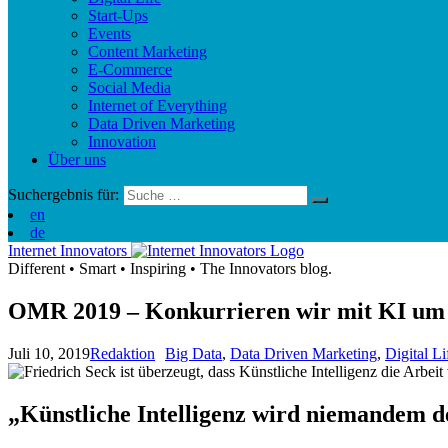
Start-Ups
Events
Content Marketing
E-Commerce
Social Media
Internet of Everything
Data Driven Marketing
Innovation
Über uns
Suchergebnis für:
en
de
Internet Innovators
Different
•
Smart
•
Inspiring
•
The Innovators blog.
OMR 2019 – Konkurrieren wir mit KI um 
Juli 10, 2019
Redaktion
Big Data
,
Data Driven Marketing
,
Digital Li
„Künstliche Intelligenz wird niemandem 