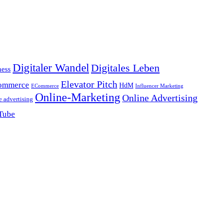
Digitaler Wandel
Digitales Leben
ness
Elevator Pitch
ommerce
HdM
ECommerce
Influencer Marketing
Online-Marketing
Online Advertising
e advertising
Tube