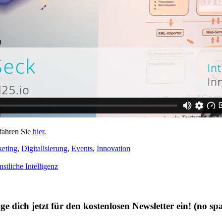
rfahren Sie
hier
.
keting
,
Digitalisierung
,
Events
,
Innovation
stliche Intelligenz
ge dich jetzt für den kostenlosen Newsletter ein!
(no sp