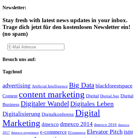
Newsletter:
Stay fresh with latest news updates in your inbox.
Trage dich jetzt für den kostenlosen Newsletter ein!
(no spam)
Besuch uns auf:
Tagcloud
Big Data
advertising
blackforestspace
Artificial Intelligence
content marketing
Content
Digital
Digital
Digital Age
Digitaler Wandel
Digitales Leben
Business
Digital
Digitalisierung
Digitalkonferenz
Marketing
dmexco 2014
dmexco
dmexco 2016
dmexco
Elevator Pitch
e-commerce
HdM
2017
dmexco experience
ECommerce