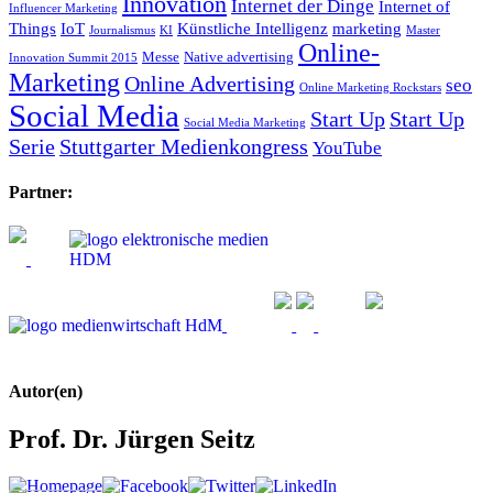
Innovation
Internet der Dinge
Internet of
Influencer Marketing
Things
IoT
Künstliche Intelligenz
marketing
Journalismus
KI
Master
Online-
Messe
Native advertising
Innovation Summit 2015
Marketing
Online Advertising
seo
Online Marketing Rockstars
Social Media
Start Up
Start Up
Social Media Marketing
Serie
Stuttgarter Medienkongress
YouTube
Partner:
Autor(en)
Prof. Dr. Jürgen Seitz