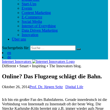
Start-Ups
Events
Content Marketing
E-Commerce
Social Media
Internet of Everything
Data Driven Marketing
Innovation
Über uns
Suchergebnis für:
en
de
Internet Innovators
Different
•
Smart
•
Inspiring
•
The Innovators blog.
Online? Das Flugzeug schlägt die Bahn.
Oktober 26, 2014
Prof. Dr. Jürgen Seitz
Digital Life
Ich bin ein großer Fan des Bahnfahrens. Gerade innerdeutsch ist die
Verbindung von Innenstadt zu Innenstadt oft der beste Weg. Die
Strecke Karlsruhe-Köln bereitet mir z.B. immer wieder aufs Neue