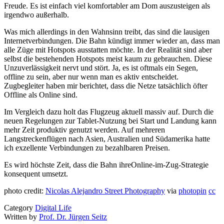
Freude. Es ist einfach viel komfortabler am Dom auszusteigen als
irgendwo außerhalb.
Was mich allerdings in den Wahnsinn treibt, das sind die lausigen
Internetverbindungen. Die Bahn kündigt immer wieder an, dass man
alle Züge mit Hotspots ausstatten möchte. In der Realität sind aber
selbst die bestehenden Hotspots meist kaum zu gebrauchen. Diese
Unzuverlässigkeit nervt und stört. Ja, es ist oftmals ein Segen,
offline zu sein, aber nur wenn man es aktiv entscheidet.
Zugbegleiter haben mir berichtet, dass die Netze tatsächlich öfter
Offline als Online sind.
Im Vergleich dazu holt das Flugzeug aktuell massiv auf. Durch die
neuen Regelungen zur Tablet-Nutzung bei Start und Landung kann
mehr Zeit produktiv genutzt werden. Auf mehreren
Langstreckenflügen nach Asien, Australien und Südamerika hatte
ich exzellente Verbindungen zu bezahlbaren Preisen.
Es wird höchste Zeit, dass die Bahn
ihreOnline-im-Zug-Strategie
konsequent umsetzt.
photo credit:
Nicolas Alejandro Street Photography
via
photopin
cc
Category
Digital Life
Written by
Prof. Dr. Jürgen Seitz