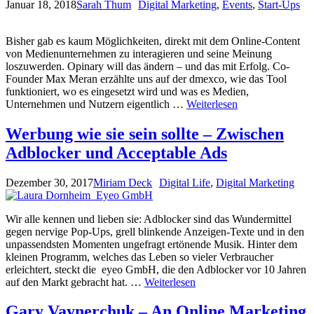
Januar 18, 2018
Sarah Thum
Digital Marketing
,
Events
,
Start-Ups
Bisher gab es kaum Möglichkeiten, direkt mit dem Online-Content
von Medienunternehmen zu interagieren und seine Meinung
loszuwerden. Opinary will das ändern – und das mit Erfolg. Co-
Founder Max Meran erzählte uns auf der dmexco, wie das Tool
funktioniert, wo es eingesetzt wird und was es Medien,
Unternehmen und Nutzern eigentlich …
Weiterlesen
Werbung wie sie sein sollte – Zwischen
Adblocker und Acceptable Ads
Dezember 30, 2017
Miriam Deck
Digital Life
,
Digital Marketing
Wir alle kennen und lieben sie: Adblocker sind das Wundermittel
gegen nervige Pop-Ups, grell blinkende Anzeigen-Texte und in den
unpassendsten Momenten ungefragt ertönende Musik. Hinter dem
kleinen Programm, welches das Leben so vieler Verbraucher
erleichtert, steckt die eyeo GmbH, die den Adblocker vor 10 Jahren
auf den Markt gebracht hat. …
Weiterlesen
Gary Vaynerchuk – An Online Marketing