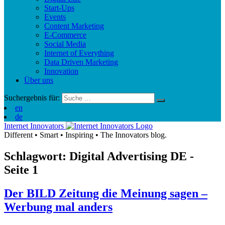
Start-Ups
Events
Content Marketing
E-Commerce
Social Media
Internet of Everything
Data Driven Marketing
Innovation
Über uns
Suchergebnis für:
en
de
Internet Innovators
Different
•
Smart
•
Inspiring
•
The Innovators blog.
Schlagwort: Digital Advertising
DE
-
Seite 1
Der BILD Zeitung die Meinung sagen –
Werbung mal anders