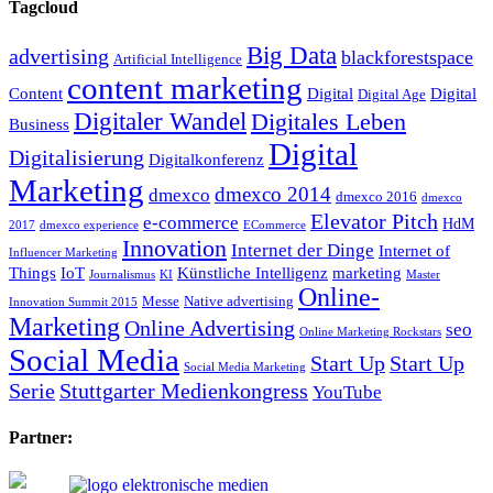
Tagcloud
Big Data
advertising
blackforestspace
Artificial Intelligence
content marketing
Content
Digital
Digital
Digital Age
Digitaler Wandel
Digitales Leben
Business
Digital
Digitalisierung
Digitalkonferenz
Marketing
dmexco 2014
dmexco
dmexco 2016
dmexco
Elevator Pitch
e-commerce
HdM
2017
dmexco experience
ECommerce
Innovation
Internet der Dinge
Internet of
Influencer Marketing
Things
IoT
Künstliche Intelligenz
marketing
Journalismus
KI
Master
Online-
Messe
Native advertising
Innovation Summit 2015
Marketing
Online Advertising
seo
Online Marketing Rockstars
Social Media
Start Up
Start Up
Social Media Marketing
Serie
Stuttgarter Medienkongress
YouTube
Partner: