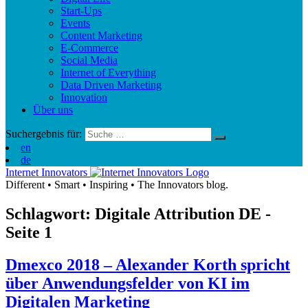
Start-Ups
Events
Content Marketing
E-Commerce
Social Media
Internet of Everything
Data Driven Marketing
Innovation
Über uns
Suchergebnis für:
en
de
Internet Innovators
Different
•
Smart
•
Inspiring
•
The Innovators blog.
Schlagwort: Digitale Attribution
DE
-
Seite 1
Dmexco 2018 – Alexander Korth spricht
über Anwendungsfelder von KI im
Digitalen Marketing