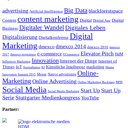
Big Data
advertising
blackforestspace
Artificial Intelligence
content marketing
Content
Digital
Digital
Digital Age
Digitaler Wandel
Digitales Leben
Business
Digital
Digitalisierung
Digitalkonferenz
Marketing
dmexco 2014
dmexco
dmexco 2016
dmexco
Elevator Pitch
e-commerce
HdM
2017
dmexco experience
ECommerce
Innovation
Internet der Dinge
Internet of
Influencer Marketing
Things
IoT
Künstliche Intelligenz
marketing
Journalismus
KI
Master
Online-
Messe
Native advertising
Innovation Summit 2015
Marketing
Online Advertising
seo
Online Marketing Rockstars
Social Media
Start Up
Start Up
Social Media Marketing
Serie
Stuttgarter Medienkongress
YouTube
Partner: