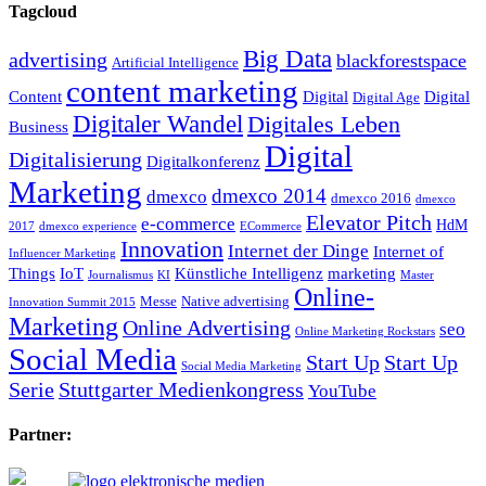
Tagcloud
Big Data
advertising
blackforestspace
Artificial Intelligence
content marketing
Content
Digital
Digital
Digital Age
Digitaler Wandel
Digitales Leben
Business
Digital
Digitalisierung
Digitalkonferenz
Marketing
dmexco 2014
dmexco
dmexco 2016
dmexco
Elevator Pitch
e-commerce
HdM
2017
dmexco experience
ECommerce
Innovation
Internet der Dinge
Internet of
Influencer Marketing
Things
IoT
Künstliche Intelligenz
marketing
Journalismus
KI
Master
Online-
Messe
Native advertising
Innovation Summit 2015
Marketing
Online Advertising
seo
Online Marketing Rockstars
Social Media
Start Up
Start Up
Social Media Marketing
Serie
Stuttgarter Medienkongress
YouTube
Partner: