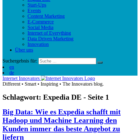
Start-Ups
Events
Content Marketing
E-Commerce
Social Media
Internet of Everything
Data Driven Marketing
Innovation
Über uns
Suchergebnis für:
en
de
Internet Innovators
Different
•
Smart
•
Inspiring
•
The Innovators blog.
Schlagwort: Expedia
DE
- Seite 1
Big Data: Wie es Expedia schafft mit
Hadoop und Machine Learning den
Kunden immer das beste Angebot zu
liefern