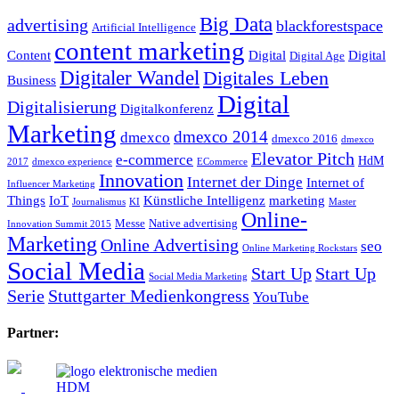
Big Data
advertising
blackforestspace
Artificial Intelligence
content marketing
Content
Digital
Digital
Digital Age
Digitaler Wandel
Digitales Leben
Business
Digital
Digitalisierung
Digitalkonferenz
Marketing
dmexco 2014
dmexco
dmexco 2016
dmexco
Elevator Pitch
e-commerce
HdM
2017
dmexco experience
ECommerce
Innovation
Internet der Dinge
Internet of
Influencer Marketing
Things
IoT
Künstliche Intelligenz
marketing
Journalismus
KI
Master
Online-
Messe
Native advertising
Innovation Summit 2015
Marketing
Online Advertising
seo
Online Marketing Rockstars
Social Media
Start Up
Start Up
Social Media Marketing
Serie
Stuttgarter Medienkongress
YouTube
Partner: