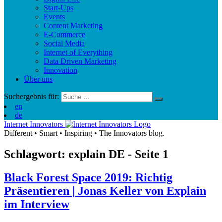
Start-Ups
Events
Content Marketing
E-Commerce
Social Media
Internet of Everything
Data Driven Marketing
Innovation
Über uns
Suchergebnis für:
en
de
Internet Innovators
Different
•
Smart
•
Inspiring
•
The Innovators blog.
Schlagwort: explain
DE
- Seite 1
Black Forest Space 2019: Richtig
Präsentieren | Jonas Keller von Explain
im Interview