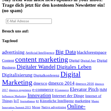
Trage dich jetzt für den kostenlosen Newsletter ein!
(no spam)
Besuch uns auf:
Tagcloud
Big Data
advertising
blackforestspace
Artificial Intelligence
content marketing
Content
Digital
Digital
Digital Age
Digitaler Wandel
Digitales Leben
Business
Digital
Digitalisierung
Digitalkonferenz
Marketing
dmexco 2014
dmexco
dmexco 2016
dmexco
Elevator Pitch
e-commerce
HdM
2017
dmexco experience
ECommerce
Innovation
Internet der Dinge
Internet of
Influencer Marketing
Things
IoT
Künstliche Intelligenz
marketing
Journalismus
KI
Master
Online-
Messe
Native advertising
Innovation Summit 2015