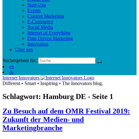
Start-Ups
Events
Content Marketing
E-Commerce
Social Media
Internet of Everything
Data Driven Marketing
Innovation
Über uns
Suchergebnis für:
en
de
Internet Innovators
Different
•
Smart
•
Inspiring
•
The Innovators blog.
Schlagwort: Hamburg
DE
- Seite 1
Zu Besuch auf dem OMR Festival 2019:
Zukunft der Medien- und
Marketingbranche