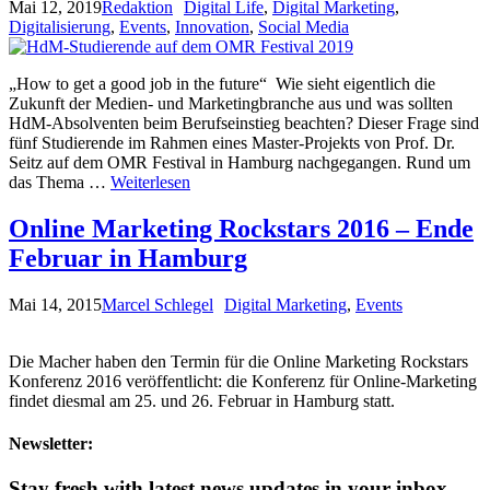
Mai 12, 2019
Redaktion
Digital Life
,
Digital Marketing
,
Digitalisierung
,
Events
,
Innovation
,
Social Media
„How to get a good job in the future“ Wie sieht eigentlich die
Zukunft der Medien- und Marketingbranche aus und was sollten
HdM-Absolventen beim Berufseinstieg beachten? Dieser Frage sind
fünf Studierende im Rahmen eines Master-Projekts von Prof. Dr.
Seitz auf dem OMR Festival in Hamburg nachgegangen. Rund um
das Thema …
Weiterlesen
Online Marketing Rockstars 2016 – Ende
Februar in Hamburg
Mai 14, 2015
Marcel Schlegel
Digital Marketing
,
Events
Die Macher haben den Termin für die Online Marketing Rockstars
Konferenz 2016 veröffentlicht: die Konferenz für Online-Marketing
findet diesmal am 25. und 26. Februar in Hamburg statt.
Newsletter:
Stay fresh with latest news updates in your inbox.