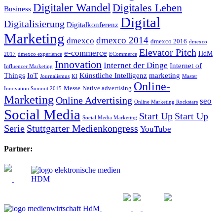
Digitaler Wandel
Digitales Leben
Business
Digital
Digitalisierung
Digitalkonferenz
Marketing
dmexco 2014
dmexco
dmexco 2016
dmexco
Elevator Pitch
e-commerce
HdM
2017
dmexco experience
ECommerce
Innovation
Internet der Dinge
Internet of
Influencer Marketing
Things
IoT
Künstliche Intelligenz
marketing
Journalismus
KI
Master
Online-
Messe
Native advertising
Innovation Summit 2015
Marketing
Online Advertising
seo
Online Marketing Rockstars
Social Media
Start Up
Start Up
Social Media Marketing
Serie
Stuttgarter Medienkongress
YouTube
Partner: