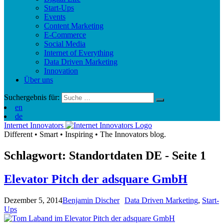
Start-Ups
Events
Content Marketing
E-Commerce
Social Media
Internet of Everything
Data Driven Marketing
Innovation
Über uns
Suchergebnis für:
en
de
Internet Innovators
Different
•
Smart
•
Inspiring
•
The Innovators blog.
Schlagwort: Standortdaten
DE
- Seite 1
Elevator Pitch der adsquare GmbH
Dezember 5, 2014
Benjamin Discher
Data Driven Marketing
,
Start-
Ups