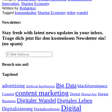
Innovation
,
Sharing Economy
Written by
Redaktion
Tagged
konsumkultur
Sharing Economy
teilen
wandel
Newsletter:
Stay fresh with latest news updates in your inbox.
Trage dich jetzt für den kostenlosen Newsletter ein!
(no spam)
Besuch uns auf:
Tagcloud
Big Data
advertising
blackforestspace
Artificial Intelligence
content marketing
Content
Digital
Digital
Digital Age
Digitaler Wandel
Digitales Leben
Business
Digital
Digitalisierung
Digitalkonferenz