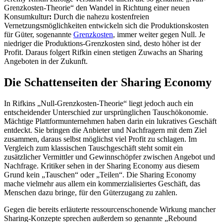
Grenzkosten-Theorie“ den Wandel in Richtung einer neuen
Konsumkultur
:
Durch die nahezu kostenfreien
Vernetzungsmöglichkeiten entwickeln sich die Produktionskosten
für Güter, sogenannte
Grenzkosten
, immer weiter gegen Null. Je
niedriger die Produktions-Grenzkosten sind, desto höher ist der
Profit. Daraus folgert Rifkin einen stetigen Zuwachs an Sharing
Angeboten in der Zukunft.
Die Schattenseiten der Sharing Economy
In Rifkins „Null-Grenzkosten-Theorie“ liegt jedoch auch ein
entscheidender Unterschied zur ursprünglichen Tauschökonomie.
Mächtige Plattformunternehmen haben darin ein lukratives Geschäft
entdeckt. Sie bringen die Anbieter und Nachfragern mit dem Ziel
zusammen, daraus selbst möglichst viel Profit zu schlagen. Im
Vergleich zum klassischen Tauschgeschäft steht somit ein
zusätzlicher Vermittler und Gewinnschöpfer zwischen Angebot und
Nachfrage. Kritiker sehen in der Sharing Economy aus diesem
Grund kein „Tauschen“ oder „Teilen“. Die Sharing Economy
mache vielmehr aus allem ein kommerzialisiertes Geschäft, das
Menschen dazu bringe, für den Güterzugang zu zahlen.
Gegen die bereits erläuterte ressourcenschonende Wirkung mancher
Sharing-Konzepte sprechen außerdem so genannte „Rebound