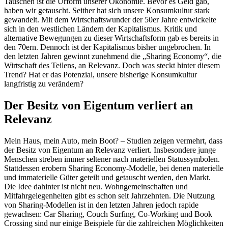
Tauschen ist die Urform unserer Ökonomie. Bevor es Geld gab,
haben wir getauscht. Seither hat sich unsere Konsumkultur stark
gewandelt. Mit dem Wirtschaftswunder der 50er Jahre entwickelte
sich in den westlichen Ländern der Kapitalismus. Kritik und
alternative Bewegungen zu dieser Wirtschaftsform gab es bereits in
den 70ern. Dennoch ist der Kapitalismus bisher ungebrochen. In
den letzten Jahren gewinnt zunehmend die „Sharing Economy“, die
Wirtschaft des Teilens, an Relevanz. Doch was steckt hinter diesem
Trend? Hat er das Potenzial, unsere bisherige Konsumkultur
langfristig zu verändern?
Der Besitz von Eigentum verliert an
Relevanz
Mein Haus, mein Auto, mein Boot? – Studien zeigen vermehrt, dass
der Besitz von Eigentum an Relevanz verliert. Insbesondere junge
Menschen streben immer seltener nach materiellen Statussymbolen.
Stattdessen erobern Sharing Economy-Modelle, bei denen materielle
und immaterielle Güter geteilt und getauscht werden, den Markt.
Die Idee dahinter ist nicht neu. Wohngemeinschaften und
Mitfahrgelegenheiten gibt es schon seit Jahrzehnten. Die Nutzung
von Sharing-Modellen ist in den letzten Jahren jedoch rapide
gewachsen: Car Sharing, Couch Surfing, Co-Working und Book
Crossing sind nur einige Beispiele für die zahlreichen Möglichkeiten