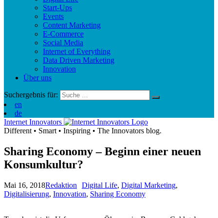
Start-Ups
Events
Content Marketing
E-Commerce
Social Media
Internet of Everything
Data Driven Marketing
Innovation
Über uns
Suchergebnis für:
en
de
Internet Innovators
Different
•
Smart
•
Inspiring
•
The Innovators blog.
Sharing Economy – Beginn einer neuen
Konsumkultur?
Mai 16, 2018
Redaktion
Digital Life
,
Digital Marketing
,
Digitalisierung
,
Innovation
,
Sharing Economy