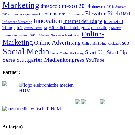
Marketing
dmexco 2014
dmexco
dmexco 2016
dmexco
Elevator Pitch
e-commerce
HdM
2017
dmexco experience
ECommerce
Innovation
Internet der Dinge
Internet of
Influencer Marketing
Things
IoT
Künstliche Intelligenz
marketing
Journalismus
KI
Master
Online-
Messe
Native advertising
Innovation Summit 2015
Marketing
Online Advertising
seo
Online Marketing Rockstars
Social Media
Start Up
Start Up
Social Media Marketing
Serie
Stuttgarter Medienkongress
YouTube
Partner:
Autor(en)