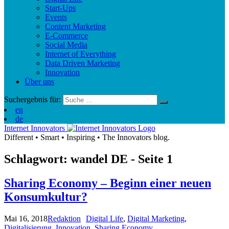
Start-Ups
Events
Content Marketing
E-Commerce
Social Media
Internet of Everything
Data Driven Marketing
Innovation
Über uns
Suchergebnis für:
en
de
Internet Innovators
Different
•
Smart
•
Inspiring
•
The Innovators blog.
Schlagwort: wandel
DE
- Seite 1
Sharing Economy – Beginn einer neuen
Konsumkultur?
Mai 16, 2018
Redaktion
Digital Life
,
Digital Marketing
,
Digitalisierung
,
Innovation
,
Sharing Economy