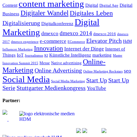
content marketing
Content
Digital
Digital
Digital Age
Digitaler Wandel
Digitales Leben
Business
Digital
Digitalisierung
Digitalkonferenz
Marketing
dmexco 2014
dmexco
dmexco 2016
dmexco
Elevator Pitch
e-commerce
HdM
2017
dmexco experience
ECommerce
Innovation
Internet der Dinge
Internet of
Influencer Marketing
Things
IoT
Künstliche Intelligenz
marketing
Journalismus
KI
Master
Online-
Messe
Native advertising
Innovation Summit 2015
Marketing
Online Advertising
seo
Online Marketing Rockstars
Social Media
Start Up
Start Up
Social Media Marketing
Serie
Stuttgarter Medienkongress
YouTube
Partner: