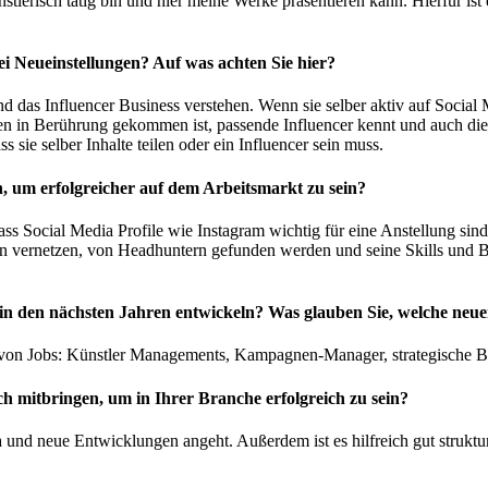
ünstlerisch tätig bin und hier meine Werke präsentieren kann. Hierfür is
ei Neueinstellungen? Auf was achten Sie hier?
d das Influencer Business verstehen. Wenn sie selber aktiv auf Social 
n in Berührung gekommen ist, passende Influencer kennt und auch die En
 sie selber Inhalte teilen oder ein Influencer sein muss.
ren, um erfolgreicher auf dem Arbeitsmarkt zu sein?
 dass Social Media Profile wie Instagram wichtig für eine Anstellung si
ten vernetzen, von Headhuntern gefunden werden und seine Skills und B
 in den nächsten Jahren entwickeln? Was glauben Sie, welche n
ahl von Jobs: Künstler Managements, Kampagnen-Manager, strategische
ch mitbringen, um in Ihrer Branche erfolgreich zu sein?
a und neue Entwicklungen angeht. Außerdem ist es hilfreich gut struktur