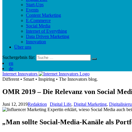
Start-Ups
Events
Content Marketing
E-Commerce
Social Media
Internet of Everything
Data Driven Marketing
Innovation
Über uns
Suchergebnis für:
en
de
Internet Innovators
Different
•
Smart
•
Inspiring
•
The Innovators blog.
OMR 2019 – Die Relevanz von Social Medi
Juni 12, 2019
Redaktion
Digital Life
,
Digital Marketing
,
Digitalisier
„
Man sollte Social-Media-Kanäle als Portf