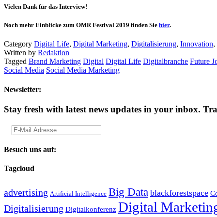
Vielen Dank für das Interview!
Noch mehr Einblicke zum OMR Festival 2019 finden Sie
hier
.
Category
Digital Life
,
Digital Marketing
,
Digitalisierung
,
Innovation
,
Written by
Redaktion
Tagged
Brand Marketing
Digital
Digital Life
Digitalbranche
Future J
Social Media
Social Media Marketing
Newsletter:
Stay fresh with latest news updates in your inbox.
Tra
Besuch uns auf:
Tagcloud
Big Data
advertising
blackforestspace
Co
Artificial Intelligence
Digital Marketin
Digitalisierung
Digitalkonferenz