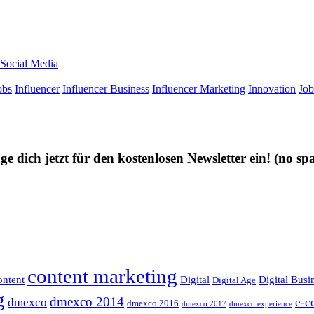
Social Media
obs
Influencer
Influencer Business
Influencer Marketing
Innovation
Job
ge dich jetzt für den kostenlosen Newsletter ein!
(no sp
content marketing
ntent
Digital
Digital Busi
Digital Age
g
dmexco 2014
dmexco
e-c
dmexco 2016
dmexco 2017
dmexco experience