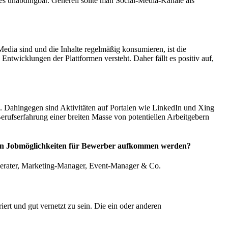
t es unabdingbar. Generell sollte man Social-Media-Kanäle als
Media sind und die Inhalte regelmäßig konsumieren, ist die
twicklungen der Plattformen versteht. Daher fällt es positiv auf,
nd. Dahingegen sind Aktivitäten auf Portalen wie LinkedIn und Xing
erufserfahrung einer breiten Masse von potentiellen Arbeitgebern
euen Jobmöglichkeiten für Bewerber aufkommen werden?
 Berater, Marketing-Manager, Event-Manager & Co.
iert und gut vernetzt zu sein. Die ein oder anderen