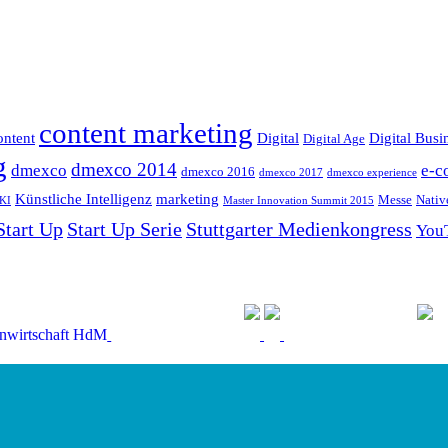
content marketing
ntent
Digital
Digital Busi
Digital Age
g
dmexco 2014
dmexco
e-c
dmexco 2016
dmexco 2017
dmexco experience
Künstliche Intelligenz
marketing
Messe
Nativ
KI
Master Innovation Summit 2015
Start Up
Start Up Serie
Stuttgarter Medienkongress
You