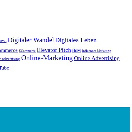
Digitaler Wandel
Digitales Leben
ness
Elevator Pitch
ommerce
HdM
ECommerce
Influencer Marketing
Online-Marketing
Online Advertising
e advertising
Tube