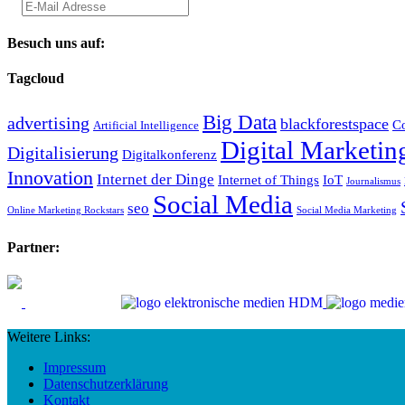
Besuch uns auf:
Tagcloud
Big Data
advertising
blackforestspace
Co
Artificial Intelligence
Digital Marketin
Digitalisierung
Digitalkonferenz
Innovation
Internet der Dinge
Internet of Things
IoT
Journalismus
Social Media
seo
Online Marketing Rockstars
Social Media Marketing
Partner:
Weitere Links:
Impressum
Datenschutzerklärung
Kontakt