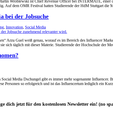
“ Martin Wroblewski ist Chief Revenue Officer bei INTERMATE, einer 
 tätig. Auf dem OMR Festival hatten Studierende der HdM Stuttgart die
a bei der Jobsuche
ung
,
Innovation
,
Social Media
tzen“ Arzu Guel weiß genau, worauf es im Bereich des Influencer Mark
 sie sich täglich mit dieser Materie. Studierende der Hochschule der M
änomen?
Im Social Media Dschungel gibt es immer mehr sogenannte Influencer. I
iese Personen so erfolgreich und ist das Influencertum lediglich ein 
ge dich jetzt für den kostenlosen Newsletter ein!
(no sp