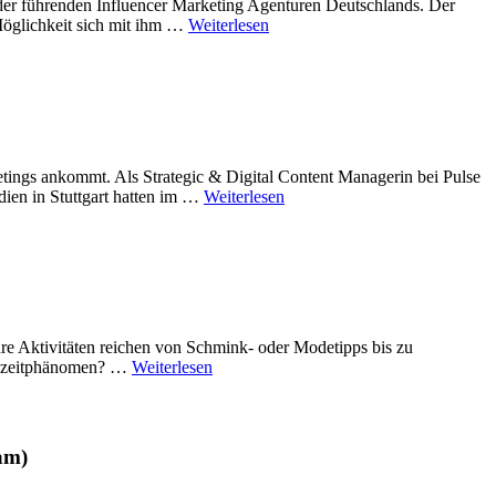
der führenden Influencer Marketing Agenturen Deutschlands. Der
 Möglichkeit sich mit ihm …
Weiterlesen
etings ankommt. Als Strategic & Digital Content Managerin bei Pulse
edien in Stuttgart hatten im …
Weiterlesen
hre Aktivitäten reichen von Schmink- oder Modetipps bis zu
Kurzzeitphänomen? …
Weiterlesen
am)