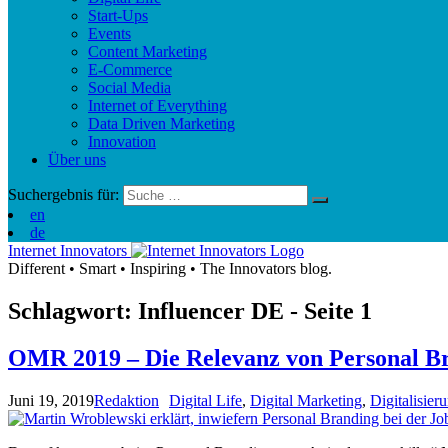
Start-Ups
Events
Content Marketing
E-Commerce
Social Media
Internet of Everything
Data Driven Marketing
Innovation
Über uns
Suchergebnis für:
en
de
Internet Innovators
Different
•
Smart
•
Inspiring
•
The Innovators blog.
Schlagwort: Influencer
DE
- Seite 1
OMR 2019 – Die Relevanz von Personal B
Juni 19, 2019
Redaktion
Digital Life
,
Digital Marketing
,
Digitalisier