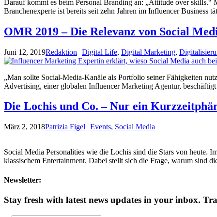
Darauf kommt es beim Personal Branding an: „Attitude over skills.
Branchenexperte ist bereits seit zehn Jahren im Influencer Business
OMR 2019 – Die Relevanz von Social Medi
Juni 12, 2019
Redaktion
Digital Life
,
Digital Marketing
,
Digitalisier
„Man sollte Social-Media-Kanäle als Portfolio seiner Fähigkeiten nu
Advertising, einer globalen Influencer Marketing Agentur, beschäftigt
Die Lochis und Co. – Nur ein Kurzzeitph
März 2, 2018
Patrizia Figel
Events
,
Social Media
Social Media Personalities wie die Lochis sind die Stars von heute. 
klassischem Entertainment. Dabei stellt sich die Frage, warum sind d
Newsletter:
Stay fresh with latest news updates in your inbox.
Tra