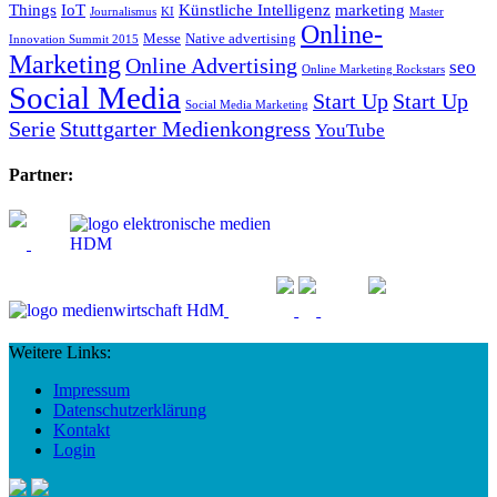
Things
IoT
Künstliche Intelligenz
marketing
Journalismus
KI
Master
Online-
Messe
Native advertising
Innovation Summit 2015
Marketing
Online Advertising
seo
Online Marketing Rockstars
Social Media
Start Up
Start Up
Social Media Marketing
Serie
Stuttgarter Medienkongress
YouTube
Partner:
Weitere Links:
Impressum
Datenschutzerklärung
Kontakt
Login