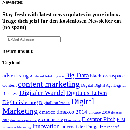
Newsletter:
Stay fresh with latest news updates in your inbox.
Trage dich jetzt für den kostenlosen Newsletter ein!
(no spam)
Besuch uns auf:
Tagcloud
Big Data
advertising
blackforestspace
Artificial Intelligence
content marketing
Content
Digital
Digital
Digital Age
Digitaler Wandel
Digitales Leben
Business
Digital
Digitalisierung
Digitalkonferenz
Marketing
dmexco 2014
dmexco
dmexco 2016
dmexco
Elevator Pitch
e-commerce
HdM
2017
dmexco experience
ECommerce
Innovation
Internet der Dinge
Internet of
Influencer Marketing