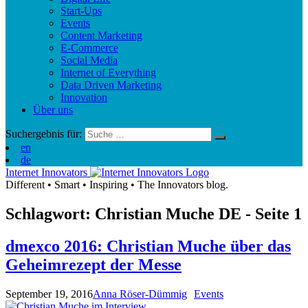
Start-Ups
Events
Content Marketing
E-Commerce
Social Media
Internet of Everything
Data Driven Marketing
Innovation
Über uns
Suchergebnis für:
en
de
Internet Innovators
Different
•
Smart
•
Inspiring
•
The Innovators blog.
Schlagwort: Christian Muche
DE
- Seite 1
dmexco 2016: Christian Muche über das
Geheimrezept der Messe
September 19, 2016
Anna Röser-Dümmig
Events