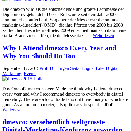
Die dmexco wird als die entscheidende und größte Fachmesse der
Digiconomy gehandelt. Dieser Ruf wurde seit dem Jahr 2000
kontinuierlich aufgebaut. Vorgänger der Messe war die online-
marketing-düsseldorf (OMD), die ihre Pforten von 2000 bis 2008
zahlreichen Besuchern öffnete. 2009 entschied man sich dafür, eine
starke Brand zu schaffen, die der Messe dazu …
Weiterlesen
Why I Attend dmexco Every Year and
Why You Should Do Too
September 17, 2015
Prof. Dr. Jürgen Seitz
Digital Life
,
Digital
Marketing
,
Events
Day One of dmexco is over. Made me think why I attend dmexco
every year and why I recommend dmexco to everybody in digital
marketing. There are a lot of trade fairs out there, many of which are
good. As an online marketer, it is quite easy to spend half of …
Weiterlesen
dmexco: versehentlich weltgrösste
Digital-Marketing-Konferenz geworden