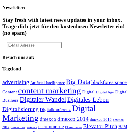
Newsletter:
Stay fresh with latest news updates in your inbox.
Trage dich jetzt für den kostenlosen Newsletter ein!
(no spam)
Besuch uns auf:
Tagcloud
Big Data
advertising
blackforestspace
Artificial Intelligence
content marketing
Content
Digital
Digital
Digital Age
Digitaler Wandel
Digitales Leben
Business
Digital
Digitalisierung
Digitalkonferenz
Marketing
dmexco 2014
dmexco
dmexco 2016
dmexco
Elevator Pitch
e-commerce
HdM
2017
dmexco experience
ECommerce