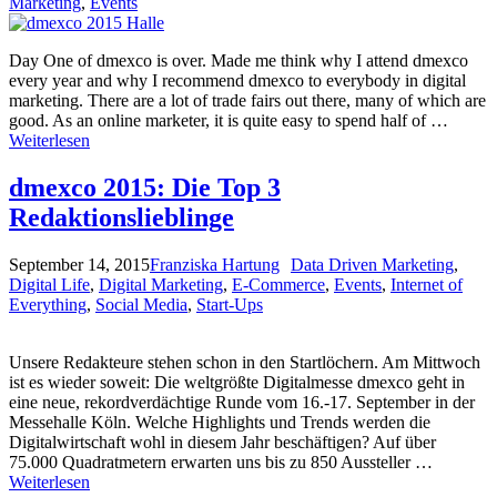
Marketing
,
Events
Day One of dmexco is over. Made me think why I attend dmexco
every year and why I recommend dmexco to everybody in digital
marketing. There are a lot of trade fairs out there, many of which are
good. As an online marketer, it is quite easy to spend half of …
Weiterlesen
dmexco 2015: Die Top 3
Redaktionslieblinge
September 14, 2015
Franziska Hartung
Data Driven Marketing
,
Digital Life
,
Digital Marketing
,
E-Commerce
,
Events
,
Internet of
Everything
,
Social Media
,
Start-Ups
Unsere Redakteure stehen schon in den Startlöchern. Am Mittwoch
ist es wieder soweit: Die weltgrößte Digitalmesse dmexco geht in
eine neue, rekordverdächtige Runde vom 16.-17. September in der
Messehalle Köln. Welche Highlights und Trends werden die
Digitalwirtschaft wohl in diesem Jahr beschäftigen? Auf über
75.000 Quadratmetern erwarten uns bis zu 850 Aussteller …
Weiterlesen