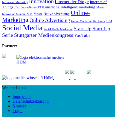
Innovation
Internet der Dinge
Internet of
Influencer Marketing
Things
IoT
Künstliche Intelligenz
marketing
Journalismus
KI
Master
Online-
Messe
Native advertising
Innovation Summit 2015
Marketing
Online Advertising
seo
Online Marketing Rockstars
Social Media
Start Up
Start Up
Social Media Marketing
Serie
Stuttgarter Medienkongress
YouTube
Partner:
Weitere Links:
Impressum
Datenschutzerklärung
Kontakt
Login