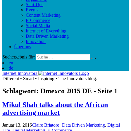
Start-Ups
Events
Content Marketing
E-Commerce
Social Media
Internet of Everything
Data Driven Marketing
Innovation
Über uns
Suchergebnis für:
en
de
Internet Innovators
Different
•
Smart
•
Inspiring
•
The Innovators blog.
Schlagwort: Dmexco 2015
DE
- Seite 1
Mikul Shah talks about the African
advertising market
Januar 13, 2016
Claire Briatore
Data Driven Marketing
,
Digital
Life
,
Digital Marketing
,
E-Commerce